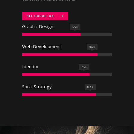
SEE PARALLAX
Graphic Design
65
%
Web Development
84
%
Identity
75
%
Socal Strategy
82
%