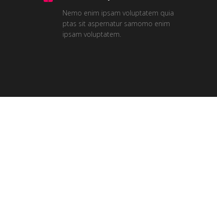
Nemo enim ipsam voluptatem quia
ptas sit aspernatur samomo enim
ipsam voluptatem.
Our Clients
Ferri reque integre mea ut, eu eos vide errem