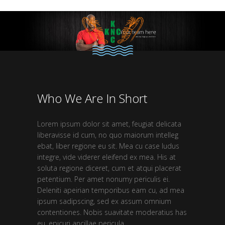
Who We Are In Short
Lorem ipsum dolor sit amet, feugiat delicata
liberavisse id cum, no quo maiorum intelleg
ebat, liber regione eu sit. Mea cu case ludus
integre, vide viderer eleifend ex mea. His at
soluta regione diceret, cum et atqui placerat
petentium. Per amet nonumy periculis ei.
Deleniti apeirian temporibus eam cu, ad mea
ipsum sadipscing, sed ex assum omnium
contentiones. Nobis suavitate moderatius has
eu, epicuri ancillae pericula.